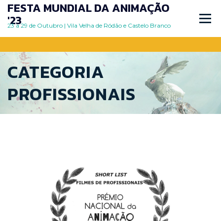
FESTA MUNDIAL DA ANIMAÇÃO
Skip
to
'23
Menu
content
23 a 29 de Outubro | Vila Velha de Ródão e Castelo Branco
PROGRAMA
ESTUDANTES
CATEGORIA
PROFISSIONAIS
PRÉMIO NACIONAL DA ANIMAÇÃO
SOBRE
GALERIA FMA 2023