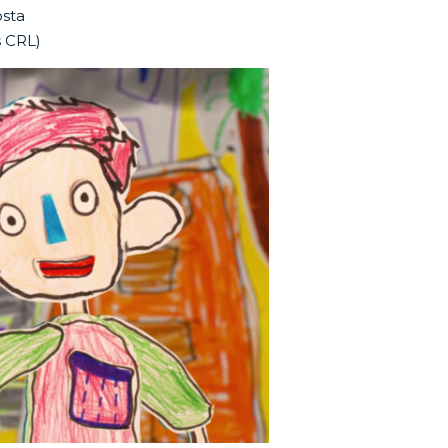
osta
s CRL)