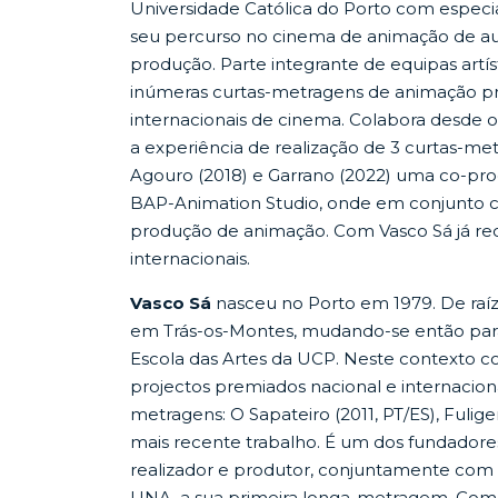
Universidade Católica do Porto com especi
seu percurso no cinema de animação de aut
produção. Parte integrante de equipas artís
inúmeras curtas-metragens de animação pr
internacionais de cinema. Colabora desde 
a experiência de realização de 3 curtas-met
Agouro (2018) e Garrano (2022) uma co-pro
BAP-Animation Studio, onde em conjunto c
produção de animação. Com Vasco Sá já r
internacionais.
Vasco Sá
nasceu no Porto em 1979. De raíz
em Trás-os-Montes, mudando-se então par
Escola das Artes da UCP. Neste contexto 
projectos premiados nacional e internacio
metragens: O Sapateiro (2011, PT/ES), Fulige
mais recente trabalho. É um dos fundador
realizador e produtor, conjuntamente com 
UNA, a sua primeira longa-metragem. Com