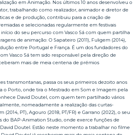
alização em Animação. Nos últimos 10 anos desenvolveu o
or, trabalhando como realizador, animador e diretor de
ticas e de produção, contribuiu para a criação de
emiadas e selecionadas regularmente em festivais
o início do seu percurso com Vasco Sá com quem partilha
ragens de animação: O Sapateiro (2011), Fuligem (2014),
dução entre Portugal e França. É um dos fundadores do
om Vasco Sá tem sido responsável pela direção de
eceberam mais de meia centena de prémios
es transmontanas, passa os seus primeiros dezoito anos
a o Porto, onde tira o Mestrado em Som e Imagem pela
conhece David Doutel, com quem tem partilhado vários
nalmente, nomeadamente a realização das curtas-
m (2014, PT), Agouro (2018, PT/FR) e Garrano (2022), o seu
es do BAP-Animation Studio, onde exerce funções de
David Doutel. Estão neste momento a trabalhar no filme
 David Doutel já receberam mais de meia centena de